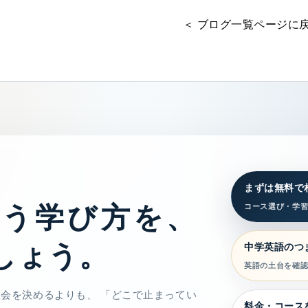
＜ ブログ一覧ページに
まずは無料で
合う学び方を、
コース選び・学
しょう。
中学英語のつ
英語の土台を確
入会を決めるよりも、 「どこで止まってい
料金・コース