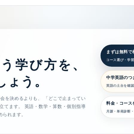
まずは無料で
合う学び方を、
コース選び・学
しょう。
中学英語のつ
英語の土台を確
入会を決めるよりも、 「どこで止まってい
料金・コース
立てます。 英語・数学・算数・個別指導
月謝・単発診断・
められます。