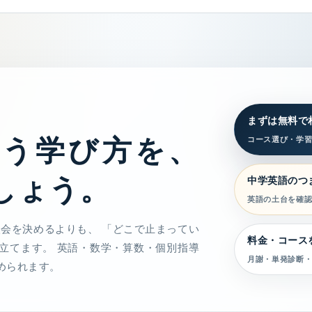
まずは無料で
合う学び方を、
コース選び・学
しょう。
中学英語のつ
英語の土台を確
入会を決めるよりも、 「どこで止まってい
料金・コース
立てます。 英語・数学・算数・個別指導
月謝・単発診断・
められます。