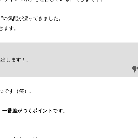
ト”の気配が漂ってきました。
きます。
気出します！」
つです（笑）。
、
一番差がつくポイント
です。
、