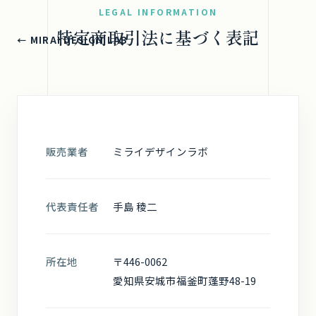
LEGAL INFORMATION
特定商取引法に基づく表記
← MIRAI DESIGN LAB
販売業者
ミライデザインラボ
代表責任者
手島 稜二
所在地
〒446-0062
愛知県安城市福釜町蓬野48-19