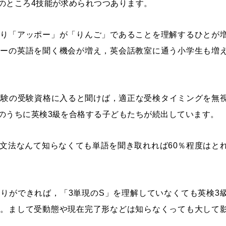
のところ4技能が求められつつあります。
とり「アッポー」が「りんご」であることを理解するひとが
カーの英語を聞く機会が増え，英会話教室に通う小学生も増
学試験の受験資格に入ると聞けば，適正な受検タイミングを無
のうちに英検3級を合格する子どもたちが続出しています。
文法なんて知らなくても単語を聞き取れれば60％程度はと
りができれば，「3単現のS」を理解していなくても英検3
す。まして受動態や現在完了形などは知らなくっても大して