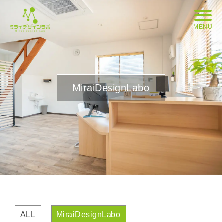
MENU
MiraiDesignLabo
ALL
MiraiDesignLabo