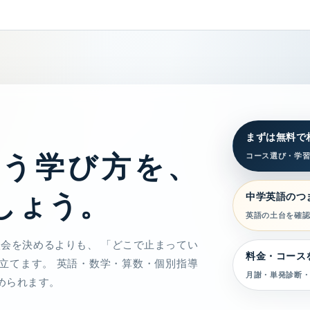
まずは無料で
合う学び方を、
コース選び・学
しょう。
中学英語のつ
英語の土台を確
入会を決めるよりも、 「どこで止まってい
料金・コース
立てます。 英語・数学・算数・個別指導
月謝・単発診断・
められます。